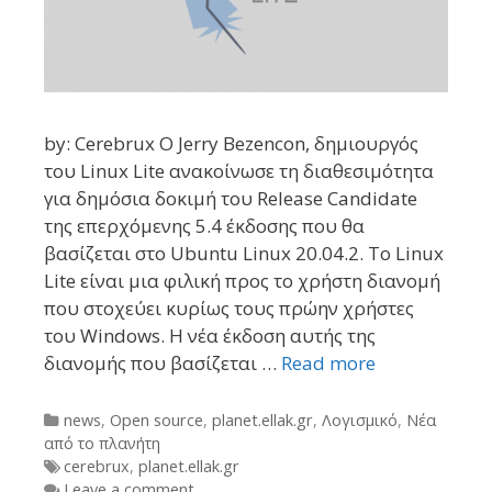
by: Cerebrux Ο Jerry Bezencon, δημιουργός
του Linux Lite ανακοίνωσε τη διαθεσιμότητα
για δημόσια δοκιμή του Release Candidate
της επερχόμενης 5.4 έκδοσης που θα
βασίζεται στο Ubuntu Linux 20.04.2. Το Linux
Lite είναι μια φιλική προς το χρήστη διανομή
που στοχεύει κυρίως τους πρώην χρήστες
του Windows. Η νέα έκδοση αυτής της
διανομής που βασίζεται …
Read more
Categories
news
,
Open source
,
planet.ellak.gr
,
Λογισμικό
,
Νέα
από το πλανήτη
Tags
cerebrux
,
planet.ellak.gr
Leave a comment