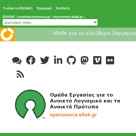
Τι είναι το ΕΛ/ΛΑΚ;
Εγγραφή
Συνδεση
ΕΛ/ΛΑΚ
|
creativecommons.gr
|
mycontent.ellak.gr
|
Μάθε για το ελεύθερο λογισμικ
Skip
to
content