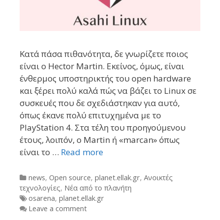
Κατά πάσα πιθανότητα, δε γνωρίζετε ποιος
είναι ο Hector Martin. Εκείνος, όμως, είναι
ένθερμος υποστηρικτής του open hardware
και ξέρει πολύ καλά πώς να βάζει το Linux σε
συσκευές που δε σχεδιάστηκαν για αυτό,
όπως έκανε πολύ επιτυχημένα με το
PlayStation 4. Στα τέλη του προηγούμενου
έτους, λοιπόν, ο Martin ή «marcan» όπως
είναι το …
Read more
Categories
news
,
Open source
,
planet.ellak.gr
,
Ανοικτές
τεχνολογίες
,
Νέα από το πλανήτη
Tags
osarena
,
planet.ellak.gr
Leave a comment