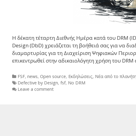
Η δέκατη τέταρτη Διεθνής Ημέρα κατά του DRM (IDA
Design (DbD) χρειάζεται τη βοήθειά σας για να δι
διαμαρτυρίας για τη Διαχείριση Ψηφιακών Περιορι
επικεντρωθεί στην αδικαιολόγητη χρήση του DRM 
Categories
FSF
,
news
,
Open source
,
Εκδηλώσεις
,
Νέα από το πλανήτ
Tags
Defective by Design
,
fsf
,
No DRM
Leave a comment