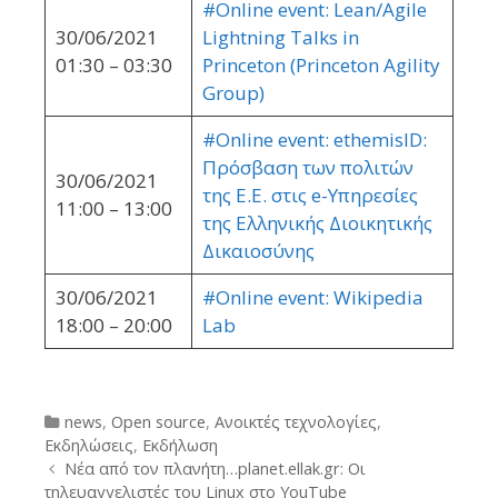
#Online event: Lean/Agile
30/06/2021
Lightning Talks in
01:30 – 03:30
Princeton (Princeton Agility
Group)
#Online event: ethemisID:
Πρόσβαση των πολιτών
30/06/2021
της Ε.Ε. στις e-Υπηρεσίες
11:00 – 13:00
της Ελληνικής Διοικητικής
Δικαιοσύνης
30/06/2021
#Online event: Wikipedia
18:00 – 20:00
Lab
Categories
news
,
Open source
,
Ανοικτές τεχνολογίες
,
Εκδηλώσεις
,
Εκδήλωση
Post
Νέα από τον πλανήτη…planet.ellak.gr: Οι
navigation
τηλευαγγελιστές του Linux στο YouTube