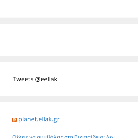
Tweets @eellak
planet.ellak.gr
Θέλεις να συμβάλεις στη Βικιπαίδεια; Δεν