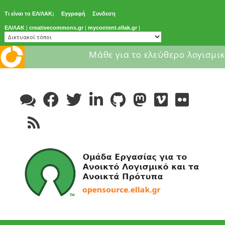
Τι είναι το ΕΛ/ΛΑΚ;
Εγγραφή
Συνδεση
ΕΛ/ΛΑΚ
|
creativecommons.gr
|
mycontent.ellak.gr
|
Μάθε για το ελεύθερο λογισμικ
Skip
to
content