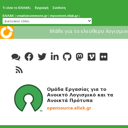
Τι είναι το ΕΛ/ΛΑΚ;
Εγγραφή
Συνδεση
ΕΛ/ΛΑΚ
|
creativecommons.gr
|
mycontent.ellak.gr
|
Μάθε για το ελεύθερο λογισμικ
Skip
to
content