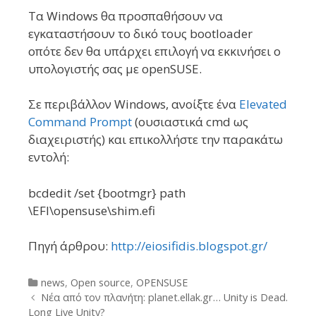
Τα Windows θα προσπαθήσουν να
εγκαταστήσουν το δικό τους bootloader
οπότε δεν θα υπάρχει επιλογή να εκκινήσει ο
υπολογιστής σας με openSUSE.
Σε περιβάλλον Windows, ανοίξτε ένα
Elevated
Command Prompt
(ουσιαστικά cmd ως
διαχειριστής) και επικολλήστε την παρακάτω
εντολή:
bcdedit /set {bootmgr} path
\EFI\opensuse\shim.efi
Πηγή άρθρου:
http://eiosifidis.blogspot.gr/
Categories
news
,
Open source
,
OPENSUSE
Post
Νέα από τον πλανήτη: planet.ellak.gr… Unity is Dead.
navigation
Long Live Unity?