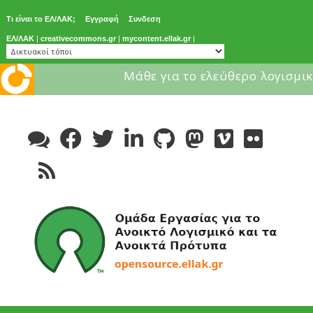
Τι είναι το ΕΛ/ΛΑΚ;
Εγγραφή
Συνδεση
ΕΛ/ΛΑΚ
|
creativecommons.gr
|
mycontent.ellak.gr
|
Μάθε για το ελεύθερο λογισμικ
Skip
to
content