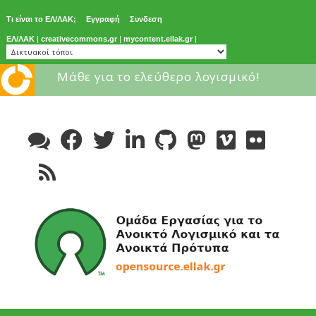
Τι είναι το ΕΛ/ΛΑΚ;
Εγγραφή
Συνδεση
ΕΛ/ΛΑΚ
|
creativecommons.gr
|
mycontent.ellak.gr
|
Μάθε για το ελεύθερο λογισμικό!
Skip
to
content