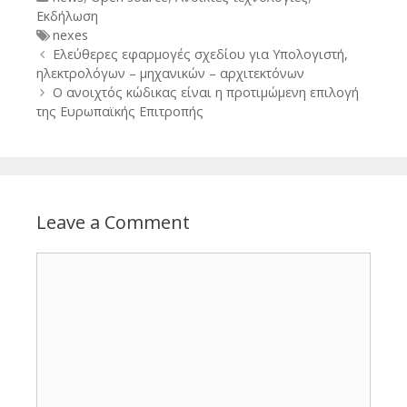
Εκδήλωση
Tags
nexes
Post
Ελεύθερες εφαρμογές σχεδίου για Υπολογιστή,
navigation
ηλεκτρολόγων – μηχανικών – αρχιτεκτόνων
Ο ανοιχτός κώδικας είναι η προτιμώμενη επιλογή
της Ευρωπαϊκής Επιτροπής
Leave a Comment