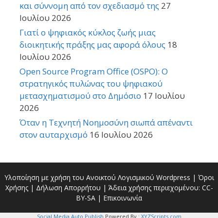
και σύννομη από τον σχεδιασμό της
27
Ιουλίου 2026
Γιατί ο ψηφιακός κύκλος ζωής μιας
διοικητικής πράξης μας αφορά όλους
18
Ιουλίου 2026
Open Source Program Office (OSPO): Ο
στρατηγικός πυλώνας του ψηφιακού
μετασχηματισμού στο Δημόσιο
17 Ιουλίου
2026
Όταν η Τεχνητή Νοημοσύνη σιωπά απέναντι
στον αυταρχισμό
16 Ιουλίου 2026
Υλοποίηση με χρήση του Ανοικτού Λογισμικού
Wordpress
|
Όροι
Χρήσης
|
Δήλωση Απορρήτου
| Άδεια χρήσης περιεχομένου:
CC-
BY-SA
|
Επικοινωνία
Social Media Auto Publish
Powered By :
XYZScripts.com