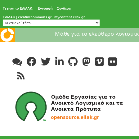
Τι είναι το ΕΛ/ΛΑΚ;
Εγγραφή
Συνδεση
ΕΛ/ΛΑΚ
|
creativecommons.gr
|
mycontent.ellak.gr
|
Μάθε για το ελεύθερο λογισμικ
Skip
to
content