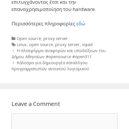
επιτυγχάνοντας έτσι και την
επαναχρησιμοποίηση του hardware.
Περισσότερες πληροφορίες
εδώ
Categories
Open source
,
proxy server
Tags
Linux
,
open source
,
proxy server
,
squid
Post
Η πλατφόρμα αναφορών και υποδείξεων του
navigation
Δήμου Αθηναίων #opensource #open311
Κάλεσμα για δημιουργία καταλόγου
προγραμματιστών ανοικτού λογισμικού
Leave a Comment