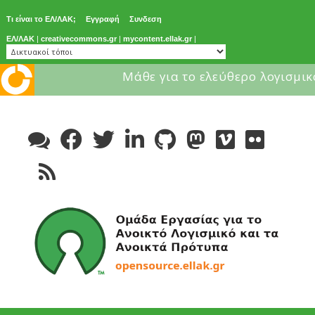
Τι είναι το ΕΛ/ΛΑΚ;
Εγγραφή
Συνδεση
ΕΛ/ΛΑΚ
|
creativecommons.gr
|
mycontent.ellak.gr
|
Μάθε για το ελεύθερο λογισμικ
Skip
to
content