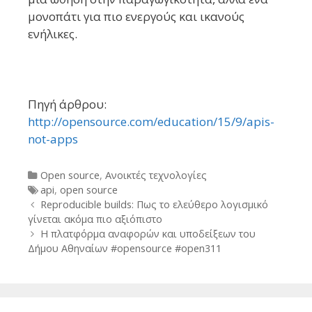
μονοπάτι για πιο ενεργούς και ικανούς
ενήλικες.
Πηγή άρθρου:
http://opensource.com/education/15/9/apis-
not-apps
Categories
Open source
,
Ανοικτές τεχνολογίες
Tags
api
,
open source
Post
Reproducible builds: Πως το ελεύθερο λογισμικό
navigation
γίνεται ακόμα πιο αξιόπιστο
Η πλατφόρμα αναφορών και υποδείξεων του
Δήμου Αθηναίων #opensource #open311