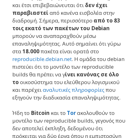
και έτσι
επιβεβαιώνευται ότι
δεν έχει
παραβιαστεί
από
κανένα εισβολέα
στην
διαδρομή.
Σήμερα, π
ερισσότερ
ο
από το 83
τοις εκατό των πακέτων του Debian
μπορούν
να αναπαραχθούν
μέσω
επαναληψιμότητας
. Αυτό
σημαίνει ότι γύρω
στα
18.000
πακέτα
είναι
ορατά
στο
reproducible.debian.net
. Η ομάδα
του debian
πιστεύει
ότι το μοντέλο των
reproducible
builds
θα πρέπει να γ
ίνει κανόνας σε όλο
το
οικοσύστημα
του
ελεύθερο
υ
λογισμικ
ού
και
παρ
έχει
αναλυτικές
πληροφορίες
πο
υ
εξηγ
ούν την διαδικασία επαναληψιμότητας
.
Ήδη το
Bitcoin
και
το
Tor
ακολουθούν το
μοντέλο των reproducible builds
,
γεγονός που
δεν αποτελεί έκπληξη, δεδομένου ότι
πρόκειται για δύο έργα όπου η εμπιστοσύνη