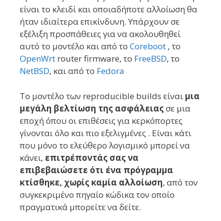
είναι το κλειδί και
οποιαδήποτε
αλλοίωση θα
ήταν ιδιαίτερα επικίνδυν
η
. Υπάρχουν σε
εξέλιξη προσπάθειες για να
ακολουθηθεί
αυτό το μοντέλο και από το
Coreboot
, το
OpenWrt
router firmware, το
FreeBSD
, το
NetBSD
, και από το
Fedora
Το μοντέλο των reproducible builds
είναι
μια
μεγάλη βελτίωση της ασφάλειας
σε μια
εποχή όπου
οι επιθέσεις για κερκόπορτες
γίνονται όλο και πιο
εξελιγμένες . Είναι κάτι
που μόνο το ελεύθερο λογισμικό μπορεί να
κάνει,
επιτρέποντάς σας να
επιβεβαιώσ
ετε ότι ένα
πρόγραμμα
κτίσθηκε,
χωρίς καμία αλλοίωση
,
από
τον
συγκεκριμένο
πηγαίο κώδικα
τον οποίο
πραγματικά
μπορείτε
να δείτε.