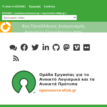
Τι είναι το ΕΛ/ΛΑΚ;
Εγγραφή
Συνδεση
ΕΛ/ΛΑΚ
|
creativecommons.gr
|
mycontent.ellak.gr
|
Μάθε για το ελεύθερο λογισμικ
Skip
to
content