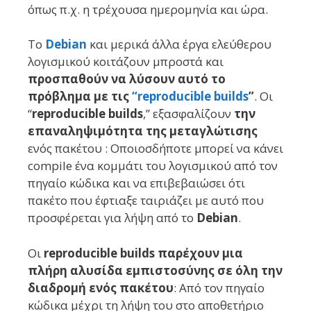
όπως π.χ. η τρέχουσα ημερομηνία και ώρα.
Το
Debian
και
μερικά
άλλα έργα ελεύθερου
λογισμικού
κοιτάζουν μπροστά και
προσπαθούν να λύσουν αυτό το
πρόβλημα με τις
“reproducible builds
”
. Οι
“
reproducible builds
,” εξασφαλίζουν
την
επαναληψιμότητα της μεταγλώτισης
ενός πακέτου : Ο
ποιο
σ
δήποτε
μπορεί να κάνει
compile
ένα κομμάτι του λογισμικού από τον
πηγαίο κώδικα και να επιβεβαιώσει
ότι
πακέτο
που έφτιαξε
ταιριάζει με αυτ
ό
που
προσφέρ
εται για λήψη από το
Debian
.
Οι
reproducible builds παρέχ
ουν
μια
πλήρη αλυσίδα εμπιστοσύνης
σε όλη την
διαδρομή ενός πακέτ
ου
: Από τον πηγαίο
κώδικα μέχρι τη λήψη του στο αποθετήριο