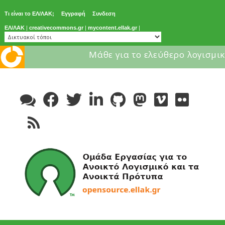
Τι είναι το ΕΛ/ΛΑΚ;
Εγγραφή
Συνδεση
ΕΛ/ΛΑΚ
|
creativecommons.gr
|
mycontent.ellak.gr
|
Μάθε για το ελεύθερο λογισμικ
Skip
to
content