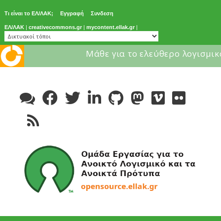
Τι είναι το ΕΛ/ΛΑΚ;
Εγγραφή
Συνδεση
ΕΛ/ΛΑΚ
|
creativecommons.gr
|
mycontent.ellak.gr
|
Μάθε για το ελεύθερο λογισμικ
Skip
to
content