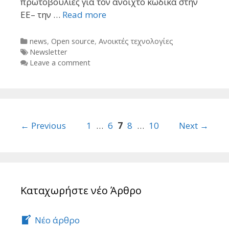
πρωτοβουλίες για τον ανοιχτό κώδικα στην
ΕΕ– την …
Read more
Categories
news
,
Open source
,
Ανοικτές τεχνολογίες
Tags
Newsletter
Leave a comment
Post
← Previous
1
…
6
7
8
…
10
Next →
navigation
Καταχωρήστε νέο Άρθρο
Νέο άρθρο