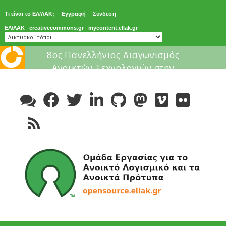
Τι είναι το ΕΛ/ΛΑΚ;
Εγγραφή
Συνδεση
ΕΛ/ΛΑΚ
|
creativecommons.gr
|
mycontent.ellak.gr
|
Μάθε για το ελεύθερο λογισμικ
Skip
to
content