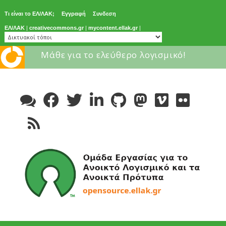
Τι είναι το ΕΛ/ΛΑΚ;
Εγγραφή
Συνδεση
ΕΛ/ΛΑΚ
|
creativecommons.gr
|
mycontent.ellak.gr
|
Μάθε για το ελεύθερο λογισμικό!
Skip
to
content