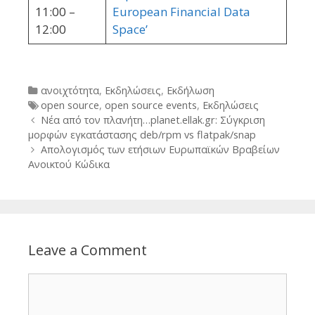
11:00 –
European Financial Data
12:00
Space’
Categories
ανοιχτότητα
,
Εκδηλώσεις
,
Εκδήλωση
Tags
open source
,
open source events
,
Εκδηλώσεις
Post
Νέα από τον πλανήτη…planet.ellak.gr: Σύγκριση
navigation
μορφών εγκατάστασης deb/rpm vs flatpak/snap
Απολογισμός των ετήσιων Ευρωπαϊκών Βραβείων
Ανοικτού Κώδικα
Leave a Comment