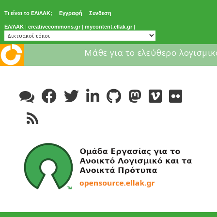
Τι είναι το ΕΛ/ΛΑΚ;
Εγγραφή
Συνδεση
ΕΛ/ΛΑΚ
|
creativecommons.gr
|
mycontent.ellak.gr
|
Μάθε για το ελεύθερο λογισμικ
Skip
to
content