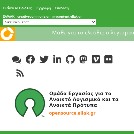
Τι είναι το ΕΛ/ΛΑΚ;
Εγγραφή
Συνδεση
ΕΛ/ΛΑΚ
|
creativecommons.gr
|
mycontent.ellak.gr
|
Μάθε για το ελεύθερο λογισμικ
Skip
to
content