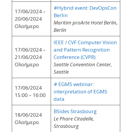
#Hybrid event: DevOpsCon
17/06/2024 –
Berlin
20/06/2024
Maritim proArte Hotel Berlin,
Ολοήμερο
Berlin
IEEE / CVF Computer Vision
17/06/2024 –
and Pattern Recognition
21/06/2024
Conference (CVPR)
Ολοήμερο
Seattle Convention Center,
Seattle
# EGMS webinar:
17/06/2024
interpretation of EGMS
15:00 – 16:00
data
BSides Strasbourg
18/06/2024
Le Phare Citadelle,
Ολοήμερο
Strasbourg