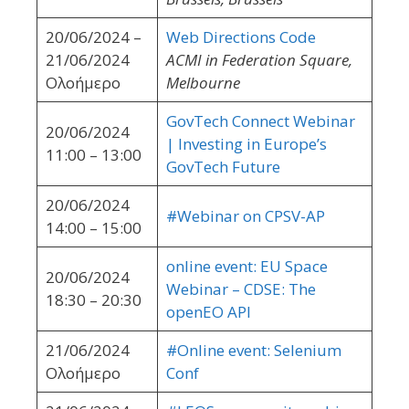
20/06/2024 –
Web Directions Code
21/06/2024
ACMI in Federation Square,
Ολοήμερο
Melbourne
GovTech Connect Webinar
20/06/2024
| Investing in Europe’s
11:00 – 13:00
GovTech Future
20/06/2024
#Webinar on CPSV-AP
14:00 – 15:00
online event: EU Space
20/06/2024
Webinar – CDSE: The
18:30 – 20:30
openEO API
21/06/2024
#Online event: Selenium
Ολοήμερο
Conf