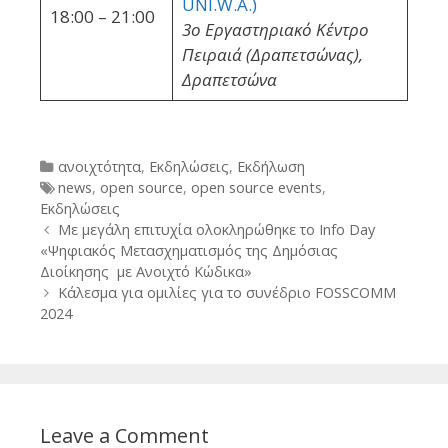
UNI.W.A.)
18:00 – 21:00
3ο Εργαστηριακό Κέντρο
Πειραιά (Δραπετσώνας),
Δραπετσώνα
Categories
ανοιχτότητα
,
Εκδηλώσεις
,
Εκδήλωση
Tags
news
,
open source
,
open source events
,
Εκδηλώσεις
Post
Mε μεγάλη επιτυχία ολοκληρώθηκε το Info Day
navigation
«Ψηφιακός Μετασχηματισμός της Δημόσιας
Διοίκησης με Ανοιχτό Κώδικα»
Κάλεσμα για ομιλίες για το συνέδριο FOSSCOMM
2024
Leave a Comment