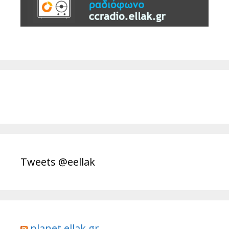
Tweets @eellak
planet.ellak.gr