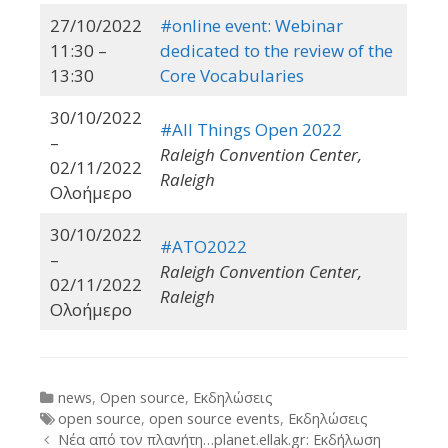
27/10/2022
#online event: Webinar
11:30 –
dedicated to the review of the
13:30
Core Vocabularies
30/10/2022
#All Things Open 2022
–
Raleigh Convention Center,
02/11/2022
Raleigh
Ολοήμερο
30/10/2022
#ATO2022
–
Raleigh Convention Center,
02/11/2022
Raleigh
Ολοήμερο
Categories
news
,
Open source
,
Εκδηλώσεις
Tags
open source
,
open source events
,
Εκδηλώσεις
Post
Νέα από τον πλανήτη…planet.ellak.gr: Εκδήλωση