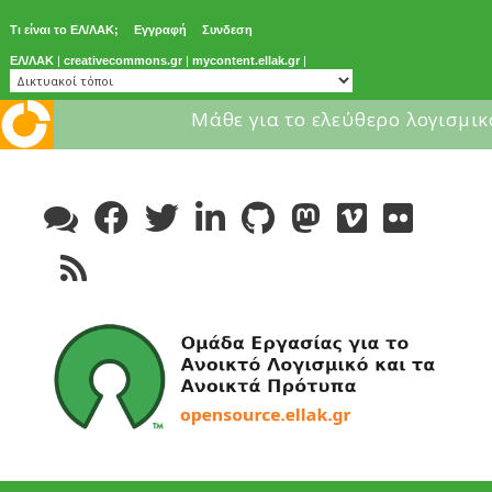
Τι είναι το ΕΛ/ΛΑΚ;
Εγγραφή
Συνδεση
ΕΛ/ΛΑΚ
|
creativecommons.gr
|
mycontent.ellak.gr
|
Μάθε για το ελεύθερο λογισμικ
Skip
to
content