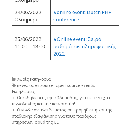
24/06/2022
#online event: Dutch PHP
Ολοήμερο
Conference
25/06/2022
#Online event: Σειρά
16:00 – 18:00
μαθημάτων πληροφορικής
2022
Categories
Χωρίς κατηγορία
Tags
news
,
open source
,
open source events
,
Εκδηλώσεις
Post
Οι εκδηλώσεις της εβδομάδας, για τις ανοιχτές
navigation
τεχνολογίες και την καινοτομία!
Ο κίνδυνος κλειδώματος σε προμηθευτή και της
σταδιακής εξαφάνισης για τους παρόχους
υπηρεσιών cloud της ΕΕ