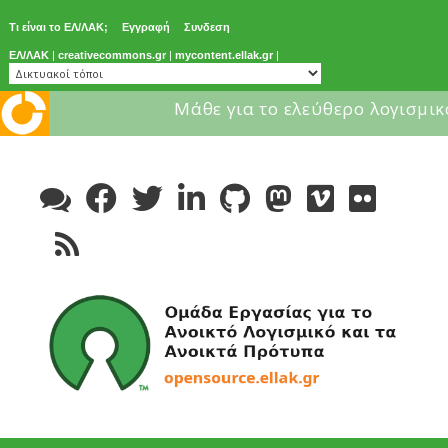
Τι είναι το ΕΛ/ΛΑΚ;
Εγγραφή
Συνδεση
ΕΛ/ΛΑΚ
|
creativecommons.gr
|
mycontent.ellak.gr
|
Μάθε για το ελεύθερο λογισμικ
Skip
to
content