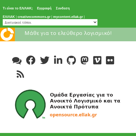
Τι είναι το ΕΛ/ΛΑΚ;
Εγγραφή
Συνδεση
ΕΛ/ΛΑΚ
|
creativecommons.gr
|
mycontent.ellak.gr
|
Μάθε για το ελεύθερο λογισμικό!
Skip
to
content