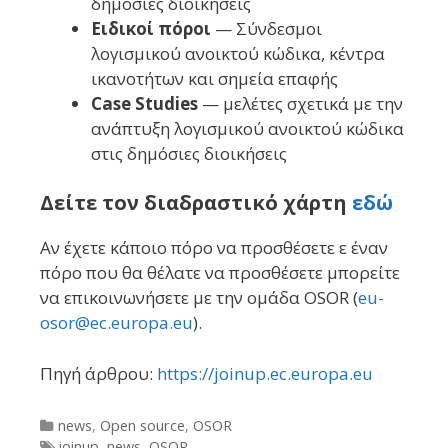
δημόσιες διοικήσεις
Ειδικοί πόροι
— Σύνδεσμοι
λογισμικού ανοικτού κώδικα, κέντρα
ικανοτήτων και σημεία επαφής
Case Studies
— μελέτες σχετικά με την
ανάπτυξη λογισμικού ανοικτού κώδικα
στις δημόσιες διοικήσεις
Δείτε τον διαδραστικό χάρτη
εδώ
Αν έχετε κάποιο πόρο να προσθέσετε ε έναν
πόρο που θα θέλατε να προσθέσετε μπορείτε
να επικοινωνήσετε με την ομάδα OSOR (
eu-
osor@ec.europa.eu
).
Πηγή άρθρου:
https://joinup.ec.europa.eu
Categories
news
,
Open source
,
OSOR
Tags
joinup
,
news
,
OSOR