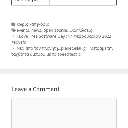
Categories
Χωρίς κατηγορία
Tags
events
,
news
,
open source
,
Εκδηλώσεις
Post
I Love Free Software Day : 14 Φεβρουαρίου 2022
navigation
#ilovefs
Νέα από τον πλανήτη…planet.ellak.gr: Μετράμε την
ταχύτητα δικτύου με το speedtest-cli
Leave a Comment