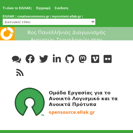
Τι είναι το ΕΛ/ΛΑΚ;
Εγγραφή
Συνδεση
ΕΛ/ΛΑΚ
|
creativecommons.gr
|
mycontent.ellak.gr
|
Μάθε για το ελεύθερο λογισμικ
Skip
to
content