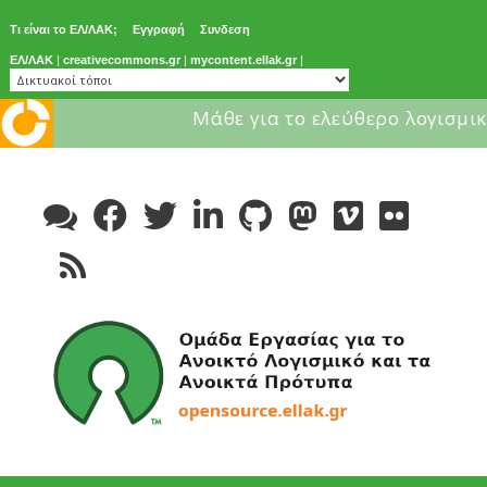
Τι είναι το ΕΛ/ΛΑΚ;
Εγγραφή
Συνδεση
ΕΛ/ΛΑΚ
|
creativecommons.gr
|
mycontent.ellak.gr
|
Μάθε για το ελεύθερο λογισμικ
Skip
to
content