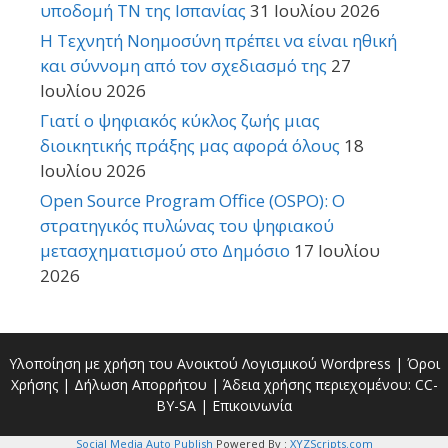
υποδομή ΤΝ της Ισπανίας
31 Ιουλίου 2026
Η Τεχνητή Νοημοσύνη πρέπει να είναι ηθική
και σύννομη από τον σχεδιασμό της
27
Ιουλίου 2026
Γιατί ο ψηφιακός κύκλος ζωής μιας
διοικητικής πράξης μας αφορά όλους
18
Ιουλίου 2026
Open Source Program Office (OSPO): Ο
στρατηγικός πυλώνας του ψηφιακού
μετασχηματισμού στο Δημόσιο
17 Ιουλίου
2026
Υλοποίηση με χρήση του Ανοικτού Λογισμικού
Wordpress
|
Όροι
Χρήσης
|
Δήλωση Απορρήτου
| Άδεια χρήσης περιεχομένου:
CC-
BY-SA
|
Επικοινωνία
Social Media Auto Publish
Powered By :
XYZScripts.com