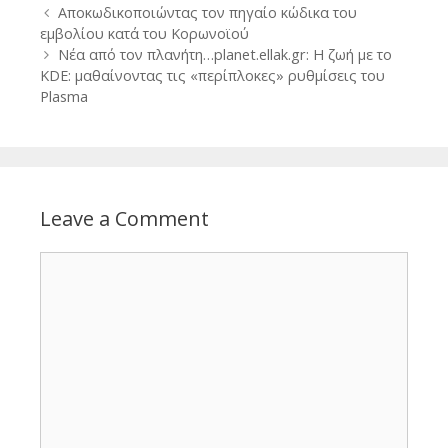
Post
Αποκωδικοποιώντας τον πηγαίο κώδικα του
navigation
εμβολίου κατά του Κορωνοϊού
Νέα από τον πλανήτη…planet.ellak.gr: Η ζωή με το
KDE: μαθαίνοντας τις «περίπλοκες» ρυθμίσεις του
Plasma
Leave a Comment