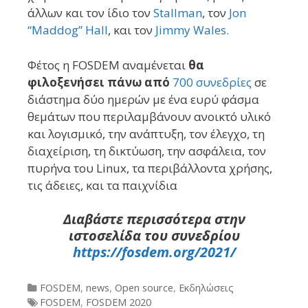
άλλων και τον ίδιο τον
Stallman
, τον
Jon
“Maddog” Hall
, και τον
Jimmy Wales.
Φέτος η FOSDEM αναμένεται
θα
φιλοξενήσει πάνω από
700 συνεδρίες
σε
διάστημα δύο ημερών με ένα ευρύ φάσμα
θεμάτων που περιλαμβάνουν ανοικτό υλικό
και λογισμικό, την ανάπτυξη, τον έλεγχο, τη
διαχείριση, τη δικτύωση, την ασφάλεια, τον
πυρήνα του Linux, τα περιβάλλοντα χρήσης,
τις άδειες, και τα παιχνίδια
Διαβάστε περισσότερα στην
ιστοσελίδα του συνεδρίου
https://fosdem.org/2021/
Categories
FOSDEM
,
news
,
Open source
,
Εκδηλώσεις
Tags
FOSDEM
,
FOSDEM 2020