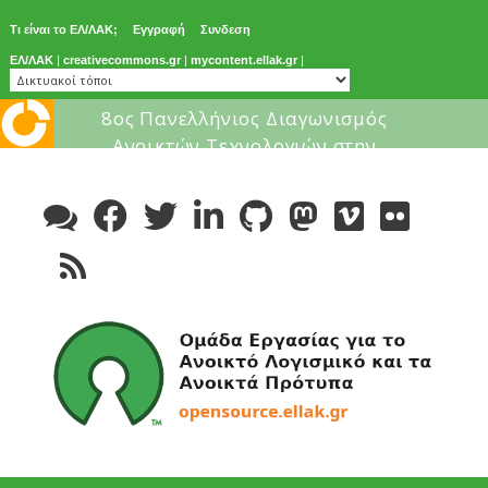
Τι είναι το ΕΛ/ΛΑΚ;
Εγγραφή
Συνδεση
ΕΛ/ΛΑΚ
|
creativecommons.gr
|
mycontent.ellak.gr
|
Μάθε για το ελεύθερο λογισμικ
Skip
to
content