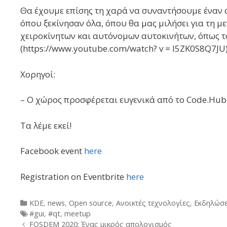
Θα έχουμε επίσης τη χαρά να συναντήσουμε έναν α
όπου ξεκίνησαν όλα, όπου θα μας μιλήσει για τη 
χειροκίνητων και αυτόνομων αυτοκινήτων, όπως τ
(https://www.youtube.com/watch? v = l5ZK0S8Q7JU)
Χορηγοί:
– Ο χώρος προσφέρεται ευγενικά από το Code.Hub
Τα λέμε εκεί!
Facebook event
here
Registration on Eventbrite
here
Categories
KDE
,
news
,
Open source
,
Ανοικτές τεχνολογίες
,
Εκδηλώσε
Tags
#gui
,
#qt
,
meetup
Post
FOSDEM 2020: Ένας μικρός απολογισμός