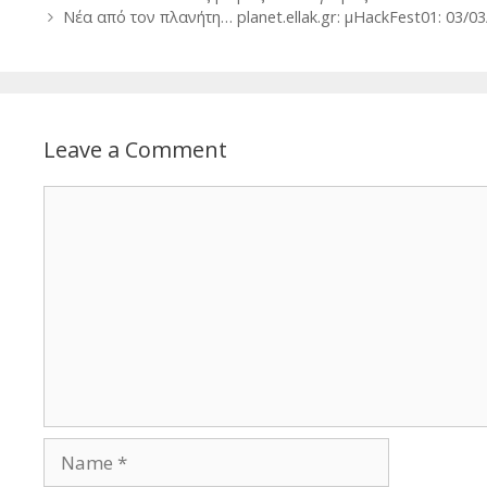
navigation
Νέα από τον πλανήτη… planet.ellak.gr: μHackFest01: 03/0
Leave a Comment