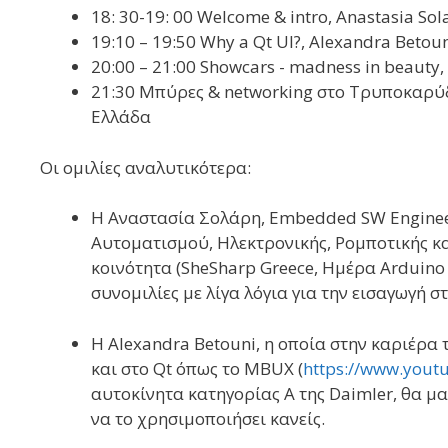
18: 30-19: 00 Welcome & intro, Anastasia Sol
19:10 – 19:50 Why a Qt UI?, Alexandra Betou
20:00 – 21:00 Showcars ​​- madness in beaut
21:30 Μπύρες & networking στο Τρυποκαρύδο
Ελλάδα
Οι ομιλίες αναλυτικότερα:
Η Αναστασία Σολάρη, Embedded SW Enginee
Αυτοματισμού, Ηλεκτρονικής, Ρομποτικής κα
κοινότητα (SheSharp Greece, Ημέρα Arduino 
συνομιλίες με λίγα λόγια για την εισαγωγή σ
Η Alexandra Betouni, η οποία στην καριέρα τ
και στο Qt όπως το MBUX (
https://www.yout
αυτοκίνητα κατηγορίας Α της Daimler, θα μα
να το χρησιμοποιήσει κανείς.