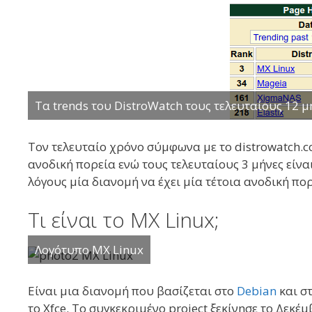
Τα trends του DistroWatch τους τελευταίους 12 μ
Τον τελευταίο χρόνο σύμφωνα με το distrowatch.co
ανοδική πορεία ενώ τους τελευταίους 3 μήνες είν
λόγους μία διανομή να έχει μία τέτοια ανοδική πορ
Τι είναι το MX Linux;
Λογότυπο MX Linux
Είναι μια διανομή που βασίζεται στο
Debian
και στ
το Xfce. Το συγκεκριμένο project ξεκίνησε το Δεκ