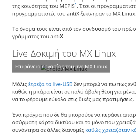
1
της κοινότητας του MEPIS
. Έτσι οι προγραμματισ
προγραμματιστές του antiX ξεκίνησαν το MX Linux
Το όνομα τους είναι από τον συνδυασμό του πρώ
γράμματος του anti
X
.
Live Δοκιμή του MX Linux
Επιφάνεια εργασίας του live MX Linux
Μόλις
έτρεξα το live-USB
δεν μπορώ να πω πως ενθ
καθώς η μπάρα είναι σε πολύ άβολη θέση για μένα
να το φέρουμε εύκολα στις δικές μας προτιμήσεις.
Ένα πράγμα που δε θα μπορούσε να περάσει απαρα
ασύρματη κάρτα δικτύου και το μόνο που χρειαζό
συνάντησα σε άλλες διανομές
καθώς χρειαζόταν κά