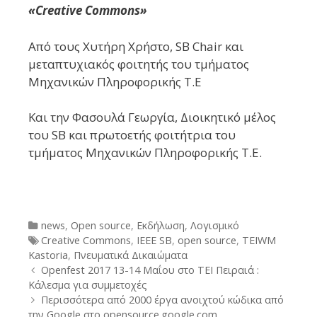
«
Creative Commons
»
Από τους Χυτήρη Χρήστο, SB Chair και
μεταπτυχιακός φοιτητής του τμήματος
Μηχανικών Πληροφορικής Τ.Ε
Και την Φασουλά Γεωργία, Διοικητικό μέλος
του SB και πρωτοετής φοιτήτρια του
τμήματος Μηχανικών Πληροφορικής Τ.Ε.
Categories
news
,
Open source
,
Εκδήλωση
,
Λογισμικό
Tags
Creative Commons
,
IEEE SB
,
open source
,
TEIWM
Kastoria
,
Πνευματικά Δικαιώματα
Post
Openfest 2017 13-14 Μαΐου στο TEI Πειραιά :
navigation
Κάλεσμα για συμμετοχές
Περισσότερα από 2000 έργα ανοιχτού κώδικα από
την Google στο opensource.google.com