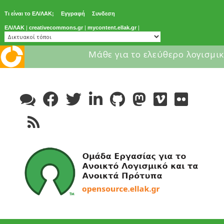
Τι είναι το ΕΛ/ΛΑΚ;
Εγγραφή
Συνδεση
ΕΛ/ΛΑΚ
|
creativecommons.gr
|
mycontent.ellak.gr
|
Μάθε για το ελεύθερο λογισμικ
Skip
to
content