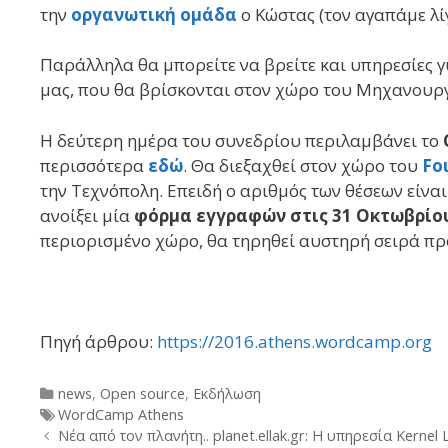
την
οργανωτική ομάδα
ο Κώστας (τον αγαπάμε λί
Παράλληλα θα μπορείτε να βρείτε και υπηρεσίες 
μας, που θα βρίσκονται στον χώρο του Μηχανουργε
Η δεύτερη ημέρα του συνεδρίου περιλαμβάνει το
περισσότερα
εδώ
. Θα διεξαχθεί στον χώρο του
Fou
την Τεχνόπολη. Επειδή ο αριθμός των θέσεων είνα
ανοίξει μία
φόρμα εγγραφών στις 31 Οκτωβρίο
περιορισμένο χώρο, θα τηρηθεί αυστηρή σειρά π
Πηγή άρθρου:
https://2016.athens.wordcamp.org
Categories
news
,
Open source
,
Εκδήλωση
Tags
WordCamp Athens
Post
Νέα από τον πλανήτη.. planet.ellak.gr: Η υπηρεσία Kernel 