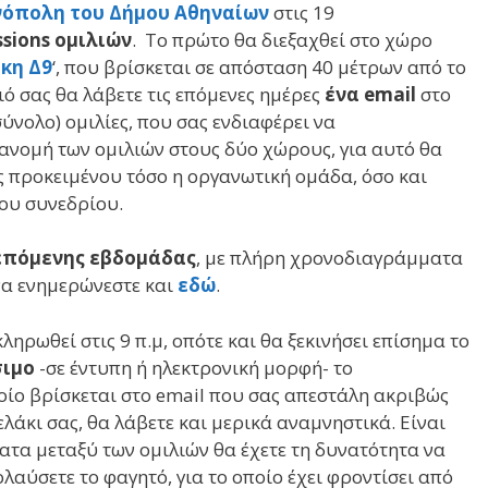
νόπολη του Δήμου Αθηναίων
στις 19
sions ομιλιών
. Το πρώτο θα διεξαχθεί στο χώρο
κη Δ9
‘, που βρίσκεται σε απόσταση 40 μέτρων από το
ιό σας θα λάβετε τις επόμενες ημέρες
ένα email
στο
σύνολο) ομιλίες, που σας ενδιαφέρει να
ανομή των ομιλιών στους δύο χώρους, για αυτό θα
ς προκειμένου τόσο η οργανωτική ομάδα, όσο και
του συνεδρίου.
 επόμενης εβδομάδας
, με πλήρη χρονοδιαγράμματα
 να ενημερώνεστε και
εδώ
.
ληρωθεί στις 9 π.μ, οπότε και θα ξεκινήσει επίσημα το
σιμο
-σε έντυπη ή ηλεκτρονική μορφή- το
ποίο βρίσκεται στο email που σας απεστάλη ακριβώς
λάκι σας, θα λάβετε και μερικά αναμνηστικά. Είναι
ατα μεταξύ των ομιλιών θα έχετε τη δυνατότητα να
λαύσετε το φαγητό, για το οποίο έχει φροντίσει από