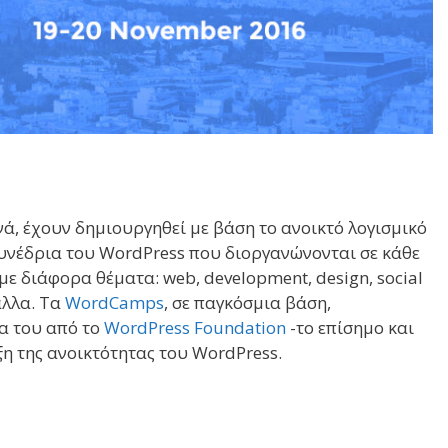
νά, έχουν δημιουργηθεί με βάση το ανοικτό λογισμικό
υνέδρια του WordPress που διοργανώνονται σε κάθε
 διάφορα θέματα: web, development, design, social
άλλα. Tα
WordCamps
, σε παγκόσμια βάση,
α του από το
WordPress Foundation
-το επίσημο και
η της ανοικτότητας του WordPress.