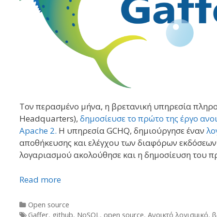
Τον περασμένο μήνα, η βρετανική υπηρεσία πλη
Headquarters),
δημοσίευσε το πρώτο της έργο ανο
Apache 2.
H υπηρεσία GCHQ, δημιούργησε έναν
λο
αποθήκευσης και ελέγχου των διαφόρων εκδόσεων 
λογαριασμού ακολούθησε και η δημοσίευση του πρ
Read more
Categories
Open source
Tags
Gaffer
,
github
,
NoSQL
,
open source
,
Ανοικτό λογισμικό
,
β