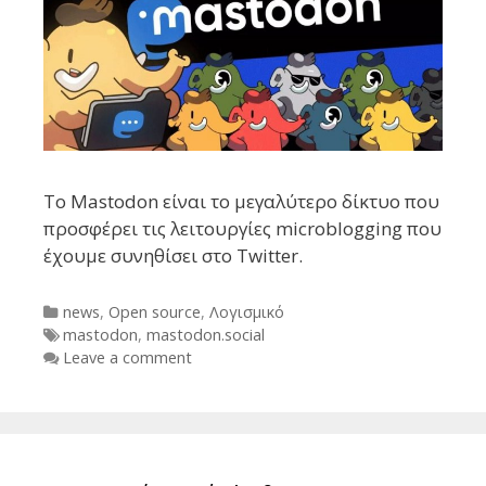
Το Mastodon είναι το μεγαλύτερο δίκτυο που
προσφέρει τις λειτουργίες microblogging που
έχουμε συνηθίσει στο Twitter.
Categories
news
,
Open source
,
Λογισμικό
Tags
mastodon
,
mastodon.social
Leave a comment