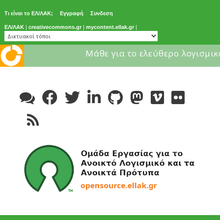
Τι είναι το ΕΛ/ΛΑΚ;
Εγγραφή
Συνδεση
ΕΛ/ΛΑΚ
|
creativecommons.gr
|
mycontent.ellak.gr
|
Μάθε για το ελεύθερο λογισμικ
Skip
to
content