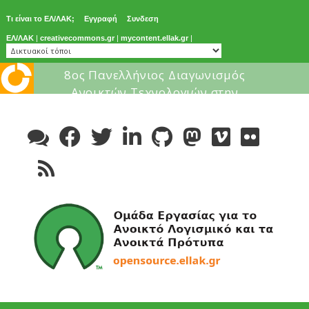
Τι είναι το ΕΛ/ΛΑΚ;
Εγγραφή
Συνδεση
ΕΛ/ΛΑΚ
|
creativecommons.gr
|
mycontent.ellak.gr
|
Μάθε για το ελεύθερο λογισμικ
Skip
to
content