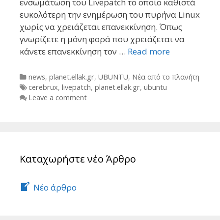
ενσωμάτωση του Livepatch το οποίο καθιστά
ευκολότερη την ενημέρωση του πυρήνα Linux
χωρίς να χρειάζεται επανεκκίνηση. Όπως
γνωρίζετε η μόνη φορά που χρειάζεται να
κάνετε επανεκκίνηση τον …
Read more
Categories
news
,
planet.ellak.gr
,
UBUNTU
,
Νέα από το πλανήτη
Tags
cerebrux
,
livepatch
,
planet.ellak.gr
,
ubuntu
Leave a comment
Καταχωρήστε νέο Άρθρο
Νέο άρθρο