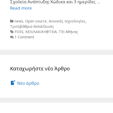
Σχολεία Ανάπτυξης Κώδικα και 3 ημερίδες …
Read more
Categories
news
,
Open source
,
Ανοικτές τεχνολογίες
,
Τριτοβάθμια Εκπαίδευση
Tags
FOSS
,
ΚΕΛ/ΛΑΚ/ΑΥ@ΤΕΙΑ
,
ΤΕΙ Αθήνας
1 Comment
Καταχωρήστε νέο Άρθρο
Νέο άρθρο