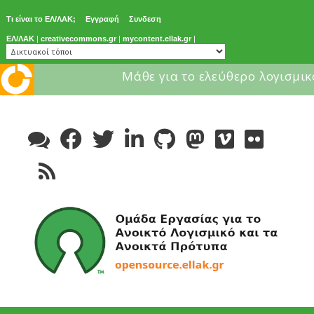
Τι είναι το ΕΛ/ΛΑΚ;
Εγγραφή
Συνδεση
ΕΛ/ΛΑΚ
|
creativecommons.gr
|
mycontent.ellak.gr
|
Μάθε για το ελεύθερο λογισμικ
Skip
to
content