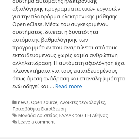
σύστημα αυτόματης ηλεκτρονικής
αξιολόγησης προγραμματιστικών εργασιών
για την πλατφόρμα ηλεκτρονικής μάθησης
Open eClass. Μέσω του συγκεκριμένου
συστήματος, δίνεται η δυνατότητα
αυτόματης βαθμολόγησης των
προγραμμάτων που αναρτώνται από τους
εκπαιδευόμενους χωρίς καμία ανθρώπινη
αλληλεπίδραση. Η αυτόματη αξιολόγηση έχει
πλεονεκτήματα για τους εκπαιδευομένους
όπως άμεση ανάδραση και επαναληψιμότητα
ενώ οδηγεί και …
Read more
Categories
news
,
Open source
,
Ανοικτές τεχνολογίες
,
Τριτοβάθμια Εκπαίδευση
Tags
Μονάδα Αριστείας ΕΛ/ΛΑΚ του ΤΕΙ Αθήνας
Leave a comment