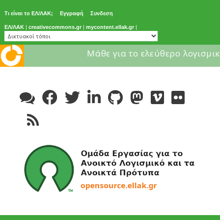
Τι είναι το ΕΛ/ΛΑΚ;
Εγγραφή
Συνδεση
ΕΛ/ΛΑΚ
|
creativecommons.gr
|
mycontent.ellak.gr
|
Μάθε για το ελεύθερο λογισμικ
Skip
to
content