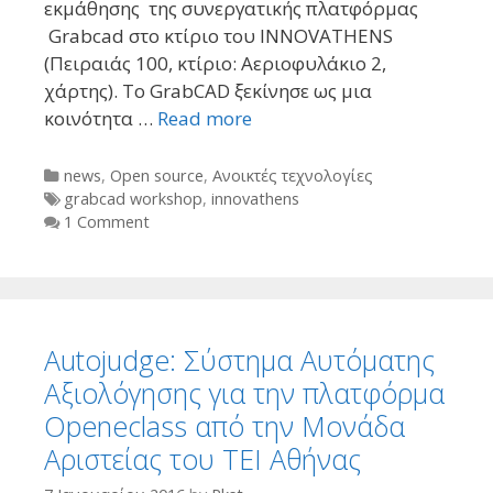
εκμάθησης της συνεργατικής πλατφόρμας
Grabcad στο κτίριο του INNOVATHENS
(Πειραιάς 100, κτίριο: Αεριοφυλάκιο 2,
χάρτης). To GrabCAD ξεκίνησε ως μια
κοινότητα …
Read more
Categories
news
,
Open source
,
Ανοικτές τεχνολογίες
Tags
grabcad workshop
,
innovathens
1 Comment
Αutojudge: Σύστημα Αυτόματης
Αξιολόγησης για την πλατφόρμα
Openeclass από την Μονάδα
Αριστείας του ΤΕΙ Αθήνας