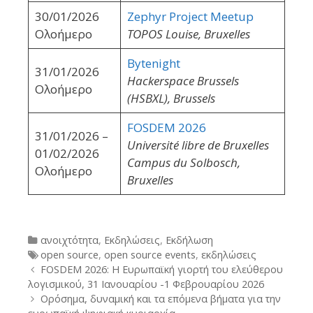
30/01/2026
Zephyr Project Meetup
Ολοήμερο
TOPOS Louise, Bruxelles
Bytenight
31/01/2026
Hackerspace Brussels
Ολοήμερο
(HSBXL), Brussels
FOSDEM 2026
31/01/2026 –
Université libre de Bruxelles
01/02/2026
Campus du Solbosch,
Ολοήμερο
Bruxelles
Categories
ανοιχτότητα
,
Εκδηλώσεις
,
Εκδήλωση
Tags
open source
,
open source events
,
εκδηλώσεις
Post
FOSDEM 2026: Η Ευρωπαϊκή γιορτή του ελεύθερου
navigation
λογισμικού, 31 Ιανουαρίου -1 Φεβρουαρίου 2026
Ορόσημα, δυναμική και τα επόμενα βήματα για την