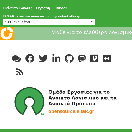
Τι είναι το ΕΛ/ΛΑΚ;
Εγγραφή
Συνδεση
ΕΛ/ΛΑΚ
|
creativecommons.gr
|
mycontent.ellak.gr
|
Μάθε για το ελεύθερο λογισμικ
Skip
to
content