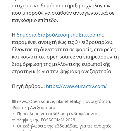
στοχευμένη δημόσια στήριξη τεχνολογιών
που μπορούν να σταθούν ανταγωνιστικά σε
παγκόσμιο επίπεδο.
Η
δημόσια διαβούλευση της Επιτροπή
ς
παραμένει ανοιχτή έως τις 3 Φεβρουαρίου,
δίνοντας τη δυνατότητα σε φορείς, εταιρείες
και κοινότητες open source να επηρεάσουν τη
διαμόρφωση της μελλοντικής ευρωπαϊκής
στρατηγικής για την ψηφιακή ανεξαρτησία.
Πηγή άρθρου:
https://www.euractiv.com/
Categories
news
,
Open source
,
planet.ellak.gr
,
ανοιχτότητα
,
Ψηφιακή Ανεξαρτησία
Post
Πρόσκληση για εκδήλωση ενδιαφέροντος
navigation
ανάληψης της FOSSCOMM 2026
Οι εκδηλώσεις της εβδομάδας, για τις ανοιχτές