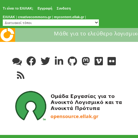
Τι είναι το ΕΛ/ΛΑΚ;
Εγγραφή
Συνδεση
ΕΛ/ΛΑΚ
|
creativecommons.gr
|
mycontent.ellak.gr
|
Μάθε για το ελεύθερο λογισμικ
Skip
to
content