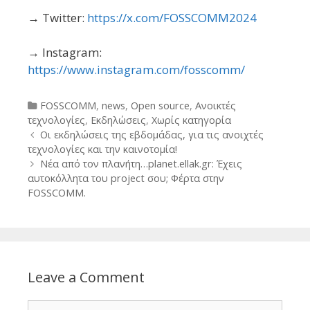
→ Twitter:
https://x.com/FOSSCOMM2024
→ Instagram:
https://www.instagram.com/fosscomm/
Categories
FOSSCOMM
,
news
,
Open source
,
Ανοικτές
τεχνολογίες
,
Εκδηλώσεις
,
Χωρίς κατηγορία
Post
Οι εκδηλώσεις της εβδομάδας, για τις ανοιχτές
navigation
τεχνολογίες και την καινοτομία!
Νέα από τον πλανήτη…planet.ellak.gr: Έχεις
αυτοκόλλητα του project σου; Φέρτα στην
FOSSCOMM.
Leave a Comment