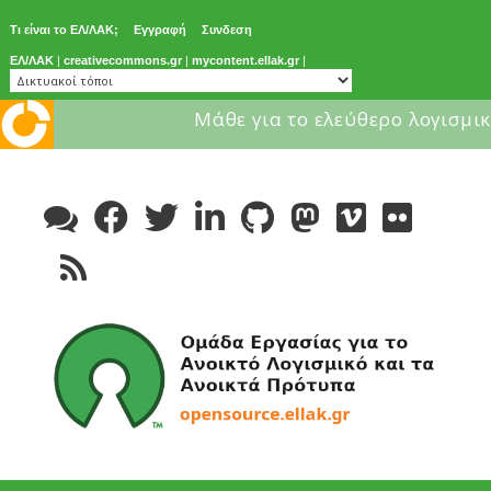
Τι είναι το ΕΛ/ΛΑΚ;
Εγγραφή
Συνδεση
ΕΛ/ΛΑΚ
|
creativecommons.gr
|
mycontent.ellak.gr
|
Μάθε για το ελεύθερο λογισμικ
Skip
to
content