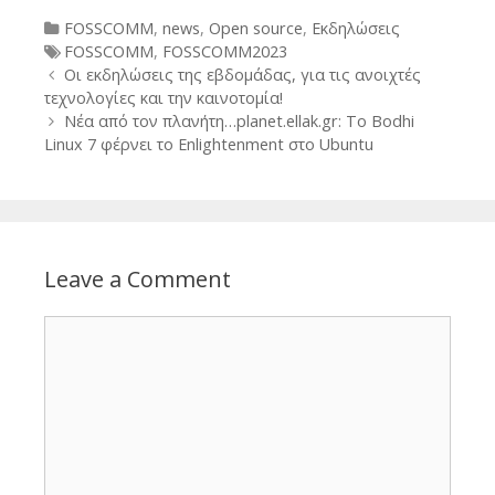
Categories
FOSSCOMM
,
news
,
Open source
,
Εκδηλώσεις
Tags
FOSSCOMM
,
FOSSCOMM2023
Post
Οι εκδηλώσεις της εβδομάδας, για τις ανοιχτές
navigation
τεχνολογίες και την καινοτομία!
Νέα από τον πλανήτη…planet.ellak.gr: Το Bodhi
Linux 7 φέρνει το Enlightenment στο Ubuntu
Leave a Comment