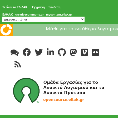
Τι είναι το ΕΛ/ΛΑΚ;
Εγγραφή
Συνδεση
ΕΛ/ΛΑΚ
|
creativecommons.gr
|
mycontent.ellak.gr
|
Μάθε για το ελεύθερο λογισμικ
Skip
to
content