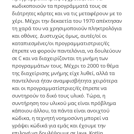
κωδικοποιούν τα προγράμματά τους σε
διάτρητες κάρτες και να τις μεταφέρουν με το
χέρι. Μέχρι την δεκαετία του 1970 απέκτησαν
τη χαρά του να χρησιμοποιούν πληκτρολόγια
και οθόνες. Δυστυχώς όμως, αυτές/οί οι
καταπιεσμένες/οι προγραμματιστριες/ές
έπρεπε να φορούν παντελόνια, να δουλεύουν
σε C και να διαχειρίζονται τη μνήμη των
προγραμμάτων τους. Μέχρι το 2000 το θέμα
της διαχείρισης μνήμης είχε λυθεί, αλλά τα
παντελόνια ήταν αναμφισβήτητα χειρότερα
και οι προγραμματίστριες/ές έπρεπε να
συντηρούν το δικό τους υλικό. Τώρα, η
συντήρηση του υλικού μας είναι πρόβλημα
κάποιου άλλου, τα πάντα είναι ανοιχτού
κώδικα, η τεχνητή νοημοσύνη μπορεί να
γράψει κώδικά για εμάς και έχουμε την
επιλογή να δουλέψουμε σε Java, Kotlin,