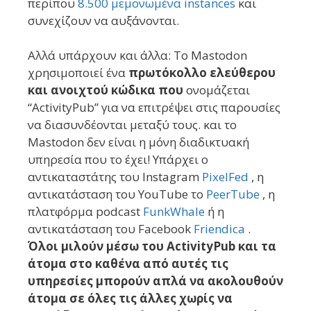
περίπου
8.500 μεμονωμένα instances
και
συνεχίζουν να αυξάνονται.
Αλλά υπάρχουν και άλλα: Το Mastodon
χρησιμοποιεί ένα
πρωτόκολλο ελεύθερου
και ανοιχτού κώδικα που
ονομάζεται
“ActivityPub” για να επιτρέψει στις παρουσίες
να διασυνδέονται μεταξύ τους. και το
Mastodon δεν είναι η μόνη διαδικτυακή
υπηρεσία που το έχει! Υπάρχει ο
αντικαταστάτης του Instagram
PixelFed
, η
αντικατάσταση του YouTube το
PeerTube
, η
πλατφόρμα podcast
FunkWhale
ή η
αντικατάσταση του Facebook
Friendica
.
Όλοι μιλούν μέσω του ActivityPub και τα
άτομα στο καθένα από αυτές τις
υπηρεσίες μπορούν απλά να ακολουθούν
άτομα σε όλες τις άλλες χωρίς να