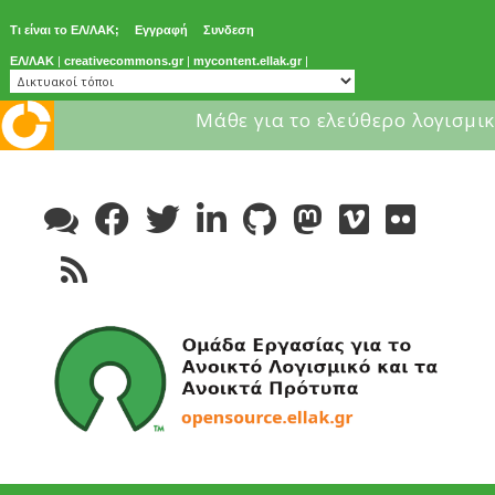
Τι είναι το ΕΛ/ΛΑΚ;
Εγγραφή
Συνδεση
ΕΛ/ΛΑΚ
|
creativecommons.gr
|
mycontent.ellak.gr
|
Μάθε για το ελεύθερο λογισμικ
Skip
to
content