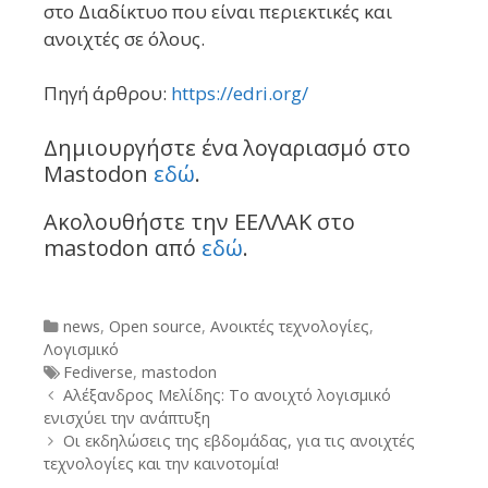
στο Διαδίκτυο που είναι περιεκτικές και
ανοιχτές σε όλους.
Πηγή άρθρου:
https://edri.org/
Δημιουργήστε ένα λογαριασμό στο
Mastodon
εδώ
.
Ακολουθήστε την ΕΕΛΛΑΚ στο
mastodon από
εδώ
.
Categories
news
,
Open source
,
Ανοικτές τεχνολογίες
,
Λογισμικό
Tags
Fediverse
,
mastodon
Post
Αλέξανδρος Μελίδης: Το ανοιχτό λογισμικό
navigation
ενισχύει την ανάπτυξη
Οι εκδηλώσεις της εβδομάδας, για τις ανοιχτές
τεχνολογίες και την καινοτομία!