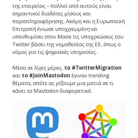
της εταιρείας – πολλοί από αυτούς είναι
σημαντικοί διαδότες μίσους και
παραπληροφόρησης. Ακόμη και η Ευρωπαϊκή
Επιτροπή ένιωσε υποχρεωμένη να
υπενθυμίσει στον Μασκ τις υποχρεώσεις του
Twitter βάσει της νομοθεσίας της ΕΕ, όπως ο
νόμος για τις ψηφιακές υπηρεσίες.
Μέσα σε λίγες μέρες,
το #TwitterMigration
και
το #JoinMastodon
έγιναν trending
θέματα, οπότε ας ρίξουμε μια ματιά σε τι
κάνει το Mastodon διαφορετικό.