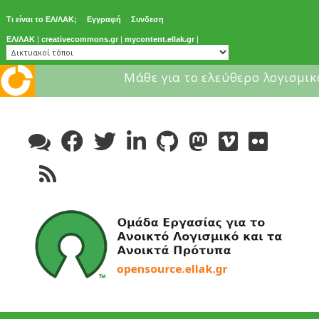
Τι είναι το ΕΛ/ΛΑΚ;
Εγγραφή
Συνδεση
ΕΛ/ΛΑΚ
|
creativecommons.gr
|
mycontent.ellak.gr
|
Μάθε για το ελεύθερο λογισμικ
Skip
to
content