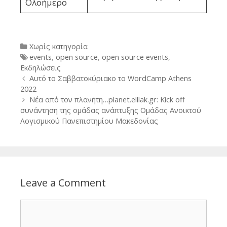
Ολοήμερο
Categories
Χωρίς κατηγορία
Tags
events
,
open source
,
open source events
,
Εκδηλώσεις
Post
Αυτό το Σαββατοκύριακο το WordCamp Athens
navigation
2022
Νέα από τον πλανήτη…planet.elllak.gr: Kick off
συνάντηση της ομάδας ανάπτυξης Ομάδας Ανοικτού
Λογισμικού Πανεπιστημίου Μακεδονίας
Leave a Comment