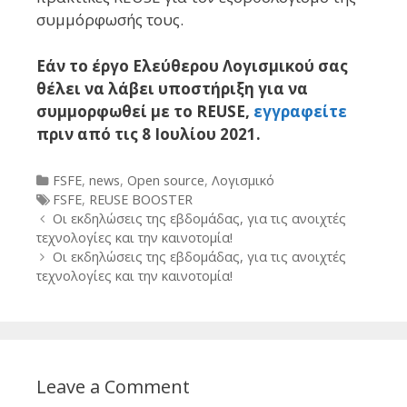
συμμόρφωσής τους.
Εάν το έργο Ελεύθερου Λογισμικού σας
θέλει να λάβει υποστήριξη για να
συμμορφωθεί με το REUSE,
εγγραφείτε
πριν από τις 8 Ιουλίου 2021.
Categories
FSFE
,
news
,
Open source
,
Λογισμικό
Tags
FSFE
,
REUSE BOOSTER
Post
Οι εκδηλώσεις της εβδομάδας, για τις ανοιχτές
navigation
τεχνολογίες και την καινοτομία!
Οι εκδηλώσεις της εβδομάδας, για τις ανοιχτές
τεχνολογίες και την καινοτομία!
Leave a Comment