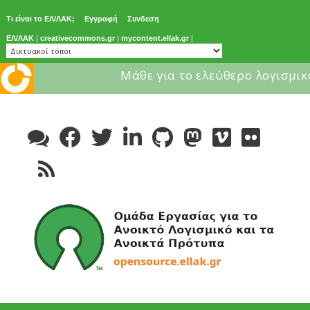
Τι είναι το ΕΛ/ΛΑΚ;
Εγγραφή
Συνδεση
ΕΛ/ΛΑΚ
|
creativecommons.gr
|
mycontent.ellak.gr
|
Μάθε για το ελεύθερο λογισμικ
Skip
to
content