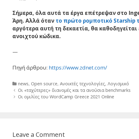
Σήμερα, όλα αυτά τα έργα επέτρεψαν στο Inge
Άρη. Αλλά όταν
το πρώτο ρομποτικό Starship τ
αργότερα αυτή τη δεκαετία, θα καθοδηγείται ε
ανοιχτού κώδικα.
—
Πηγή άρθρου:
https://www.zdnet.com/
Categories
news
,
Open source
,
Ανοικτές τεχνολογίες
,
Λογισμικό
Post
Οι «ταχύτερες» διανομές και τα ανούσια benchmarks
navigation
Οι ομιλίες του WordCamp Greece 2021 Online
Leave a Comment