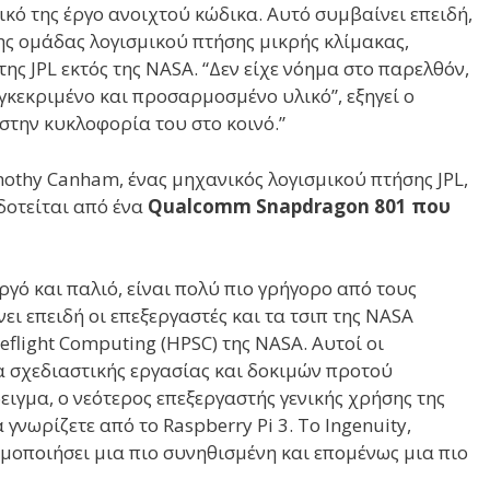
 δικό της έργο ανοιχτού κώδικα. Αυτό συμβαίνει επειδή,
της ομάδας λογισμικού πτήσης μικρής κλίμακας,
ης JPL εκτός της NASA. “Δεν είχε νόημα στο παρελθόν,
γκεκριμένο και προσαρμοσμένο υλικό”, εξηγεί ο
στην κυκλοφορία του στο κοινό.”
imothy Canham, ένας μηχανικός λογισμικού πτήσης JPL,
δοτείται από ένα
Qualcomm Snapdragon 801 που
ό και παλιό, είναι πολύ πιο γρήγορο από τους
ει επειδή οι επεξεργαστές και τα τσιπ της NASA
flight Computing (HPSC) της NASA. Αυτοί οι
 σχεδιαστικής εργασίας και δοκιμών προτού
ειγμα, ο νεότερος επεξεργαστής γενικής χρήσης της
νωρίζετε από το Raspberry Pi 3. Το Ingenuity,
ιμοποιήσει μια πιο συνηθισμένη και επομένως μια πιο