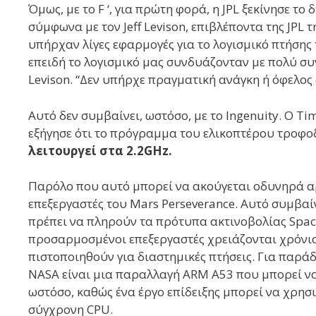
Όμως, με το F ‘, για πρώτη φορά, η JPL ξεκίνησε το
σύμφωνα με τον Jeff Levison, επιβλέποντα της JPL 
υπήρχαν λίγες εφαρμογές για το λογισμικό πτήσης τ
επειδή το λογισμικό μας συνδυάζονταν με πολύ συ
Levison. “Δεν υπήρχε πραγματική ανάγκη ή όφελος 
Αυτό δεν συμβαίνει, ωστόσο, με το Ingenuity. Ο T
εξήγησε ότι το πρόγραμμα του ελικοπτέρου τροφο
λειτουργεί στα 2.2GHz.
Παρόλο που αυτό μπορεί να ακούγεται οδυνηρά αργ
επεξεργαστές του Mars Perseverance. Αυτό συμβαίν
πρέπει να πληρούν τα πρότυπα ακτινοβολίας Space
προσαρμοσμένοι επεξεργαστές χρειάζονται χρόνια
πιστοποιηθούν για διαστημικές πτήσεις. Για παράδ
NASA είναι μια παραλλαγή ARM A53 που μπορεί να γ
ωστόσο, καθώς ένα έργο επίδειξης μπορεί να χρησ
σύγχρονη CPU.