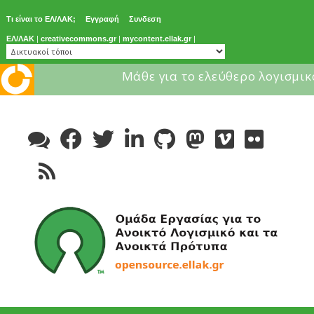
Τι είναι το ΕΛ/ΛΑΚ;
Εγγραφή
Συνδεση
ΕΛ/ΛΑΚ
|
creativecommons.gr
|
mycontent.ellak.gr
|
Μάθε για το ελεύθερο λογισμικ
Skip
to
content