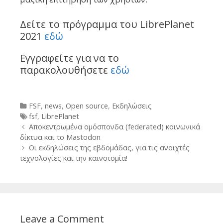
Δείτε το πρόγραμμα του LibrePlanet
2021
εδώ
Εγγραφείτε για να το
παρακολουθήσετε
εδώ
Categories
FSF
,
news
,
Open source
,
Εκδηλώσεις
Tags
fsf
,
LibrePlanet
Post
Αποκεντρωμένα ομόσπονδα (federated) κοινωνικά
navigation
δίκτυα και το Mastodon
Οι εκδηλώσεις της εβδομάδας, για τις ανοιχτές
τεχνολογίες και την καινοτομία!
Leave a Comment