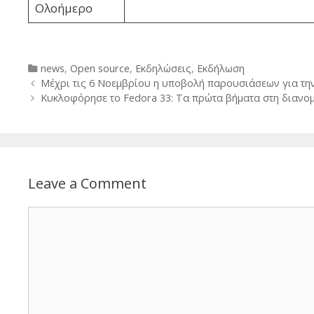
Ολοήμερο
Categories
news
,
Open source
,
Εκδηλώσεις
,
Εκδήλωση
Post
Μέχρι τις 6 Νοεμβρίου η υποβολή παρουσιάσεων για τ
navigation
Κυκλοφόρησε το Fedora 33: Τα πρώτα βήματα στη διανο
Leave a Comment