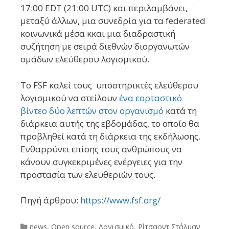
17:00 EDT (21:00 UTC) και περιλαμβάνει,
μεταξύ άλλων, μια συνεδρία για τα federated
κοινωνικά μέσα κκαι μια διαδραστική
συζήτηση με σειρά διεθνών διοργανωτών
ομάδων ελεύθερου λογισμικού.
Το FSF καλεί τους υποστηρικτές ελεύθερου
λογισμικού να στείλουν
ένα εορταστικό
βίντεο δύο λεπτών στον οργανισμό
κατά τη
διάρκεια αυτής της εβδομάδας, το οποίο θα
προβληθεί κατά τη διάρκεια της εκδήλωσης.
Ενθαρρύνει επίσης τους ανθρώπους να
κάνουν συγκεκριμένες ενέργειες για την
προστασία των ελευθεριών τους.
Πηγή άρθρου:
https://www.fsf.org/
Categories
news
,
Open source
,
Λογισμικό
,
Ρίτσαρντ Στάλμαν