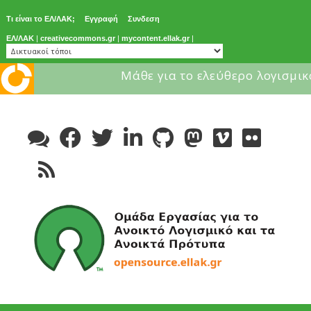
Τι είναι το ΕΛ/ΛΑΚ;
Εγγραφή
Συνδεση
ΕΛ/ΛΑΚ
|
creativecommons.gr
|
mycontent.ellak.gr
|
Μάθε για το ελεύθερο λογισμικ
Skip
to
content