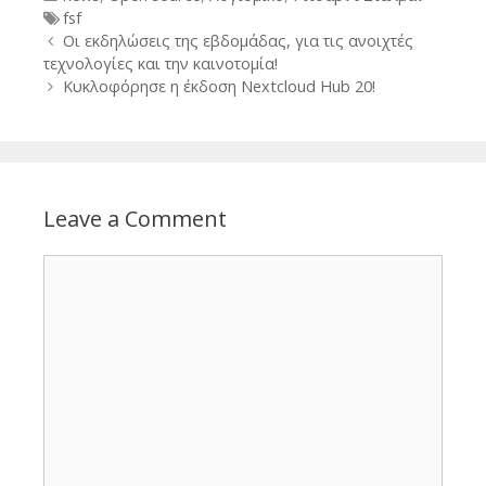
Tags
fsf
Post
Οι εκδηλώσεις της εβδομάδας, για τις ανοιχτές
navigation
τεχνολογίες και την καινοτομία!
Κυκλοφόρησε η έκδοση Nextcloud Hub 20!
Leave a Comment