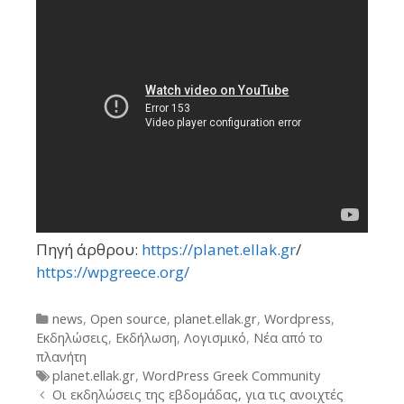
Πηγή άρθρου:
https://planet.ellak.gr
/
https://wpgreece.org/
Categories
news
,
Open source
,
planet.ellak.gr
,
Wordpress
,
Εκδηλώσεις
,
Εκδήλωση
,
Λογισμικό
,
Νέα από το
πλανήτη
Tags
planet.ellak.gr
,
WordPress Greek Community
Post
Οι εκδηλώσεις της εβδομάδας, για τις ανοιχτές