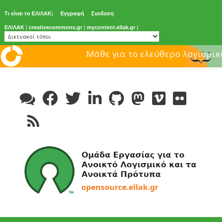
Τι είναι το ΕΛ/ΛΑΚ;
Εγγραφή
Συνδεση
ΕΛ/ΛΑΚ
|
creativecommons.gr
|
mycontent.ellak.gr
|
Μάθε για το ελεύθερο λογισμικ
Skip
to
content