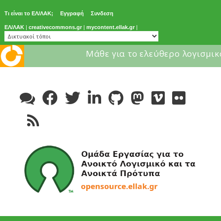
Τι είναι το ΕΛ/ΛΑΚ;
Εγγραφή
Συνδεση
ΕΛ/ΛΑΚ
|
creativecommons.gr
|
mycontent.ellak.gr
|
Μάθε για το ελεύθερο λογισμικ
Skip
to
content