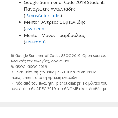
Google Summer of Code 2019 Student:
Παναγιώτης Αντωνιάδης
(
PanosAntoniadis
)
Mentor: Αντρέας Συμεωνίδης
(
asymeon
)
Mentor: Μάνος Τσαρδούλιας
(
etsardou
)
Categories
Google Summer of Code
,
GSOC 2019
,
Open source
,
Ανοικτές τεχνολογίες
,
Λογισμικό
Tags
GSOC
,
GSOC 2019
Post
Ενσωμάτωση git-issue με GitHub/GitLab: issue
navigation
management από τη γραμμή εντολών
Νέα από τον πλανήτη…planet.ellak.gr: Τα βίντεο του
συνεδρίου GUADEC 2019 του GNOME είναι διαθέσιμα