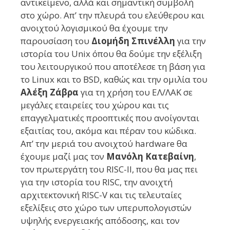
αντικείμενο, αλλά και σημαντική συμβολή
στο χώρο. Απ’ την πλευρά του ελεύθερου και
ανοιχτού λογισμικού θα έχουμε την
παρουσίαση του
Διομήδη Σπινέλλη
για την
ιστορία του Unix όπου θα δούμε την εξέλιξη
του λειτουργικού που αποτέλεσε τη βάση για
το Linux και το BSD, καθώς και την ομιλία του
Αλέξη Ζάβρα
για τη χρήση του ΕΛ/ΛΑΚ σε
μεγάλες εταιρείες του χώρου και τις
επαγγελματικές προοπτικές που ανοίγονται
εξαιτίας του, ακόμα και πέραν του κώδικα.
Απ’ την μεριά του ανοιχτού hardware θα
έχουμε μαζί μας τον
Μανόλη Κατεβαίνη
,
τον πρωτεργάτη του RISC-II, που θα μας πει
για την ιστορία του RISC, την ανοιχτή
αρχιτεκτονική RISC-V και τις τελευταίες
εξελίξεις στο χώρο των υπερυπολογιστών
υψηλής ενεργειακής απόδοσης, και τον