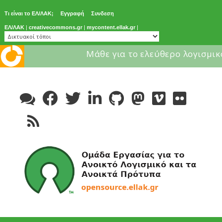
Τι είναι το ΕΛ/ΛΑΚ;
Εγγραφή
Συνδεση
ΕΛ/ΛΑΚ
|
creativecommons.gr
|
mycontent.ellak.gr
|
Μάθε για το ελεύθερο λογισμικ
Skip
to
content