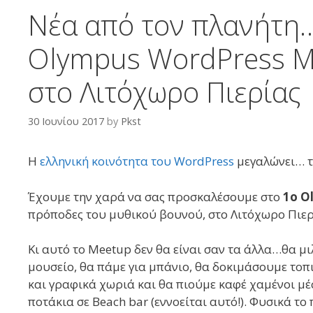
Νέα από τον πλανήτη…p
Olympus WordPress M
στο Λιτόχωρο Πιερίας
30 Ιουνίου 2017
by
Pkst
Η
ελληνική κοινότητα του WordPress
μεγαλώνει… τ
Έχουμε την χαρά να σας προσκαλέσουμε στο
1ο O
πρόποδες του μυθικού βουνού, στο Λιτόχωρο Πιερ
Κι αυτό το Μeetup δεν θα είναι σαν τα άλλα…θα μ
μουσείο, θα πάμε για μπάνιο, θα δοκιμάσουμε τοπ
και γραφικά χωριά και θα πιούμε καφέ χαμένοι μ
ποτάκια σε Beach bar (εννοείται αυτό!). Φυσικά 