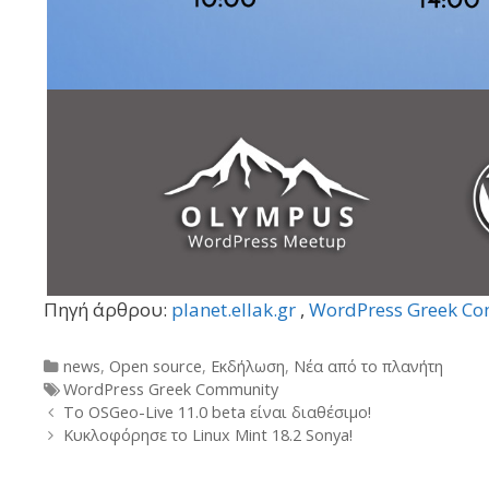
Πηγή άρθρου:
planet.ellak.gr
,
WordPress Greek C
Categories
news
,
Open source
,
Εκδήλωση
,
Νέα από το πλανήτη
Tags
WordPress Greek Community
Post
Το OSGeo-Live 11.0 beta είναι διαθέσιμο!
navigation
Κυκλοφόρησε το Linux Mint 18.2 Sonya!