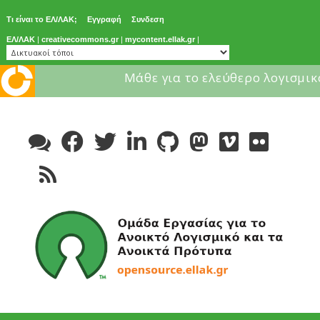
Τι είναι το ΕΛ/ΛΑΚ;
Εγγραφή
Συνδεση
ΕΛ/ΛΑΚ
|
creativecommons.gr
|
mycontent.ellak.gr
|
Μάθε για το ελεύθερο λογισμικ
Skip
to
content