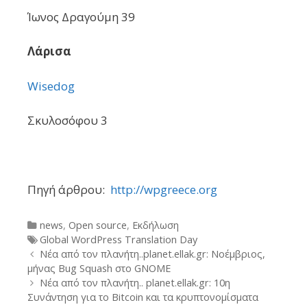
Ίωνος Δραγούμη 39
Λάρισα
Wisedog
Σκυλοσόφου 3
Πηγή άρθρου:
http://wpgreece.org
Categories
news
,
Open source
,
Εκδήλωση
Tags
Global WordPress Translation Day
Post
Νέα από τον πλανήτη..planet.ellak.gr: Νοέμβριος,
navigation
μήνας Bug Squash στο GNOME
Νέα από τον πλανήτη.. planet.ellak.gr: 10η
Συνάντηση για το Bitcoin και τα κρυπτονομίσματα