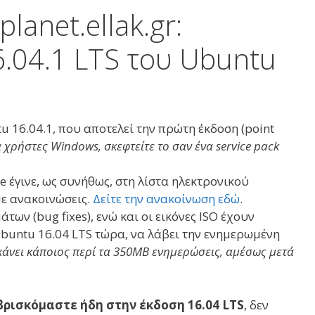
lanet.ellak.gr:
6.04.1 LTS του Ubuntu
tu 16.04.1, που αποτελεί την πρώτη έκδοση (point
α χρήστες Windows, σκεφτείτε το σαν ένα service pack
e έγινε, ως συνήθως, στη λίστα ηλεκτρονικού
με ανακοινώσεις.
Δείτε την ανακοίνωση εδώ
.
ων (bug fixes), ενώ και οι εικόνες ISO έχουν
Ubuntu 16.04 LTS τώρα, να λάβει την ενημερωμένη
κάνει κάποιος περί τα 350ΜΒ ενημερώσεις, αμέσως μετά
βρισκόμαστε ήδη στην έκδοση 16.04 LTS
, δεν