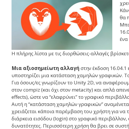
χρε
Κάν
θα 
Μπο
16.0
ένα
Η πλήρης λίστα με τις διορθώσεις-αλλαγές βρίσκετ
Μια αξιοσημείωτη αλλαγή
στην έκδοση 16.04.1 
υποστηρίζει μια κατάσταση χαμηλών γραφικών. Το
Για όσους/ες γνωρίζουν το Unity 2D, να αναφέρουμε
στον compiz (και όχι στον metacity) και απλά απεν
effects), ώστε να “ελαφρύνει” το γραφικό περιβάλλο
Αυτή η “κατάσταση χαμηλών γραφικών” αναμένεται
χρειάζεται κάποια παρέμβαση του χρήστη για να τ
διάρκεια εισόδου (login) στο γραφικό περιβάλλον
δυνατότητες. Περισσότερη χρήση θα βρει σε συστ