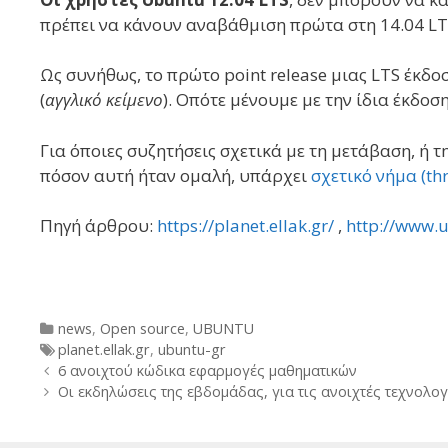
πρέπει να κάνουν αναβάθμιση πρώτα στη 14.04 LTS 
Ως συνήθως, το πρώτο point release μιας LTS έκδ
(
αγγλικό κείμενο
). Οπότε μένουμε με την ίδια έκδοση
Για όποιες συζητήσεις σχετικά με τη μετάβαση, ή 
πόσον αυτή ήταν ομαλή, υπάρχει
σχετικό νήμα (th
Πηγή άρθρου:
https://planet.ellak.gr/
,
http://www.
Categories
news
,
Open source
,
UBUNTU
Tags
planet.ellak.gr
,
ubuntu-gr
Post
6 ανοιχτού κώδικα εφαρμογές μαθηματικών
navigation
Οι εκδηλώσεις της εβδομάδας, για τις ανοιχτές τεχνολογί