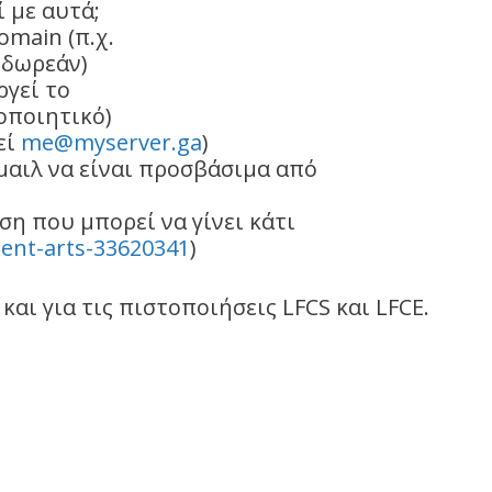
ί με αυτά;
omain (π.χ.
ι δωρεάν)
ργεί το
οποιητικό)
εί
me@myserver.ga
)
ημαιλ να είναι προσβάσιμα από
ωση που μπορεί να γίνει κάτι
ent-arts-33620341
)
και για τις πιστοποιήσεις LFCS και LFCE.