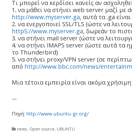
Τι μπορεί να κερδίσει κανείς αν ασχοληθε
1. να μάθει να στήνει web server μαζί με d
http://www.myserver.ga
, αυτά τα .ga είνα
2. να ενεργοποιεί SSL/TLS (ώστε να λειτου
httpS://www.myserver.ga
, δωρεάν το πιστ
3. να στήνει mail server (ώστε να λειτουργ
4. να στήνει IMAPS server (ώστε αυτά τα 
το Thunderbird)
5. να στήνει proxy/VPN server (σε περίπτ
από
http://www.bbc.com/news/
entertainm
Μια τέτοια εμπειρία είναι ακόμα χρήσιμη 
—
Πηγή:
http://www.ubuntu-gr.org/
Categories
news
,
Open source
,
UBUNTU