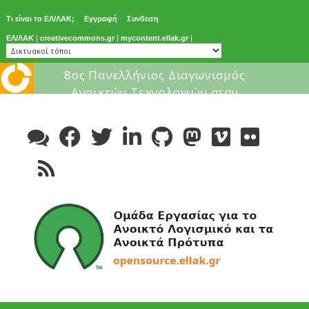
Τι είναι το ΕΛ/ΛΑΚ;
Εγγραφή
Συνδεση
ΕΛ/ΛΑΚ
|
creativecommons.gr
|
mycontent.ellak.gr
|
Μάθε για το ελεύθερο λογισμικ
Skip
to
content