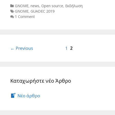
Categories
GNOME
,
news
,
Open source
,
Εκδήλωση
Tags
GNOME
,
GUADEC 2019
1 Comment
Post
← Previous
1
2
navigation
Καταχωρήστε νέο Άρθρο
Νέο άρθρο