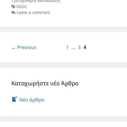
Τριτοβάθμια Εκπαίδευση
Tags
GSOC
Leave a comment
Post
← Previous
1
…
3
4
navigation
Καταχωρήστε νέο Άρθρο
Νέο άρθρο