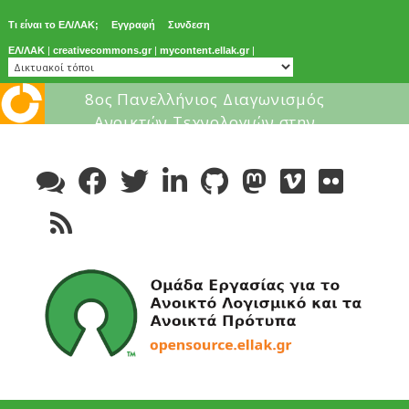
Τι είναι το ΕΛ/ΛΑΚ;
Εγγραφή
Συνδεση
ΕΛ/ΛΑΚ
|
creativecommons.gr
|
mycontent.ellak.gr
|
Μάθε για το ελεύθερο λογισμικ
Skip
to
content